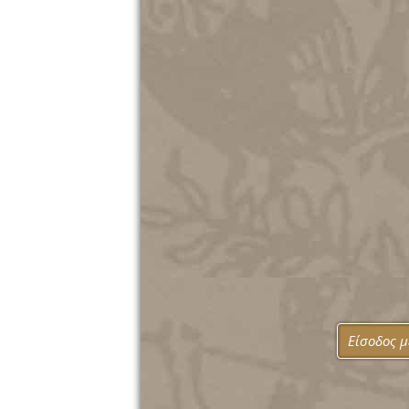
Είσοδος 