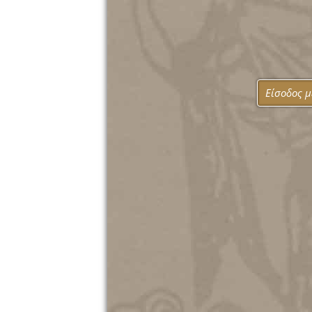
Είσοδος 