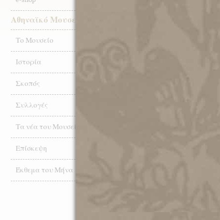
Αθηναϊκό Μουσείο
Το Μουσείο
Ιστορία
Σκοπός
Συλλογές
Τα νέα του Μουσείου
Επίσκεψη
Έκθεμα του Μήνα
Ο Πρόεδρος του «Συλλόγου των Αθ
τους παρευρισκόμενους.
Το χριστουγεννιάτικο κλί
Ευάγγελου Μουστάκα και Μ
ένωσε για άλλη μια φορ
τραγουδιών και μουσική