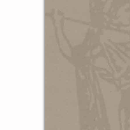
Ευχαριστούμε τις Ελένη Φι
Δημήτρη Αβαδέλο και τον 
μουσικό απόγευμα και τα 
παρουσία τους. Καλά Χριστο
όλες!