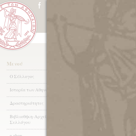
ΑΡΧΙΚΗ
Ο ΣΥΛΛΟΓΟΣ
ΙΣΤ
ΧΡΙΣΤΟΥΓΕΝ
Μενού
ΑΘΗΝΑΪΚΟ Μ
Ο Σύλλογος
Ιστορία των Αθηνών
Το απόγευμα της Πέμπτης 21 
«Σύλλογο των Αθηναίων» η 
γιορτή για τα μέλη μας.
Δραστηριότητες
Βιβλιοθήκη-Αρχεία
Συλλόγου
e-shop