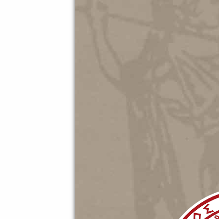
20.05.202
Διεθνής
Σύλλογο
27.10.202
Ματιές σ
Αρχείο 
23.10.202
ΑΦΙΕΡΩ
ΑΘΗΝΑΪ
07.10.202
Ματιές 
ΜΑΚΗ Π