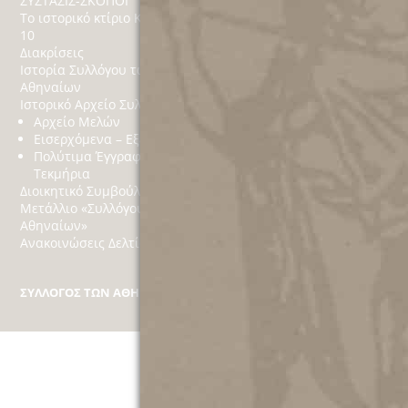
ΣΥΣΤΑΣΙΣ-ΣΚΟΠΟΙ
Εκδηλώσεις
Το ιστορικό κτίριο Κέκροπος
Βίντεο
10
Κοινωνικό Παράρτημ
Διακρίσεις
Δράσεις
Ιστορία Συλλόγου των
Χορηγίες
Αθηναίων
Στόχοι
Ιστορικό Αρχείο Συλλόγου
Αθηναϊκά
Αρχείο Μελών
Εισερχόμενα – Εξερχόμενα
Πολύτιμα Έγγραφα
Τεκμήρια
Διοικητικό Συμβούλιο
Μετάλλιο «Συλλόγου των
Αθηναίων»
Ανακοινώσεις Δελτία Τύπου
ΣΥΛΛΟΓΟΣ ΤΩΝ ΑΘΗΝΑΙΩΝ
Κέκροπος 10, Πλάκα, Τ.Κ. 10 558