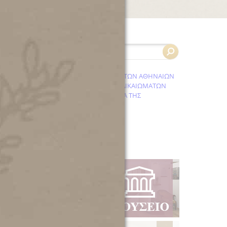
α
ά
ή
ν
ς
Το έργο μας
ο
ς
ι
ς
-
η
ν