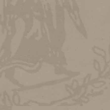
ο «Συλλόγου των Αθηναίων»
ιοικητικού Συμβουλίου του «Συλλόγου των Αθηναίων», η οποί
αθιερώθηκε ο θεσμός της απονομής μεταλλίου σε φυσικά ή νομικ
θνική δράση τους, τη δράση τους υπέρ της πόλης των Αθηνών 
ται με τους σκοπούς του Συλλόγου ή σε πρόσωπα που παρέχου
σίες στον Σύλλογο, ευεργέτες κ.ά. Καθιερώθηκαν τρεις τάξει
ργυρό και Χαλκό.
νίζει στη μία όψη την Θεά Αθηνά όρθια να λογχίζει την ημισέλην
 του Συλλόγου και από την άλλη στο αριστερό τμήμα κλάδο ελαία
ν κενό χώρο στον οποίο αναγράφεται το όνομα του τιμώμενου κα
ομηνία απονομής. Εθιμικώς απονέμεται άπαξ ετησίως και πρώτο
τιμήθηκε το 1953 ο Αθηναίος μουσουργός Δημήτριος Ρόδιος (1862
α των περίπου έξι δεκαετιών που έχουν παρέλθει από την καθιέρωσ
καν σπουδαίες φιλαθήναιες προσωπικότητες των Τεχνών και τω
τες, σπουδαίοι επιχειρηματίες κ.ά.