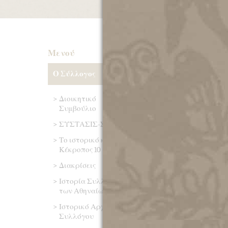
Μετάλλι
Μενού
Ο Σύλλογος
Με απόφαση του Δ
λήφθηκε το 1952 κ
πρόσωπα για την ε
Διοικητικό
έργα που συνδέον
Συμβούλιο
εξαιρετικές υπηρε
ΣΥΣΤΑΣΙΣ-ΣΚΟΠΟΙ
μεταλλίου, Χρυσό, Α
Το ιστορικό κτίριο
Το μετάλλιο απεικο
Κέκροπος 10
και γύρω τον τίτλο
που πλαισιώνει το
Διακρίσεις
από κάτω την ημερ
Ιστορία Συλλόγου
με Χρυσό Μετάλλιο 
των Αθηναίων
1957). Στη διάρκει
του θεσμού τιμήθη
Ιστορικό Αρχείο
Επιστημών, διπλωμά
Συλλόγου