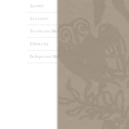
Αρθρον 2ον
: Το μ
Σκοπός
Απονέμεται δε δι
Συλλόγου εις φυσι
υπέρ της Πόλεως τω
Συλλογές
εις πρόσωπα παρασ
κ.λπ., καθοριζομέν
Τα νέα του Μουσείου
Αρθρον 3ον
: Την 
Επίσκεψη
της σχετικής πράξε
Αρθρον 4ον
: Ο Σ
Έκθεμα του Μήνα
τιμώμενοι καλούντ
μετά των μελών του
1
Ψηφισθείς κατά τη
Συμβουλίου αυτού κα
Απριλίου 1953.
2
Αναγραφή επί παπύρ
Τα Νέα το