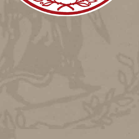
ετάλλιον είναι τριών τάξεων: Χρυσούν, Αργυρούν και Χαλκούν
’ ητιολογημένης αποφάσεως του Διοικητικού Συμβουλίου το
κά ή Νομικά Πρόσωπα δια την δράσιν αυτών υπέρ Εθνικών σκοπών
ν Αθηνών ή εις έργα συνδεόμενα με τους σκοπούς του Συλλόγου, 
χόντα εξαιρετικάς υπηρεσίας εις τον Σύλλογον, ευεργέτας αυτο
ης εις εκάστην περίπτωσιν της τάξεως του απονεμητέου μεταλλίου.
απονομήν μεταλλίου συνοδεύει κοινοποίησις προς τον τιμώμενο
2
ως του Διοικητικού Συμβουλίου.
ύλλογος τηρεί Μητρώον των τιμωμένων δια του μεταλλίου. Ο
αι κατά τας δημοσίας εμφανίσεις του Συλλόγου και παρακάθηντα
 Διοικητικού Συμβουλίου.
ν υπ’ αριθμ. 89 της 2 Δεκεμβρίου 1952 Συνεδρίαν του Διοικητικο
ι Ανακοινωθείς εις την Τακτικήν Γενικήν Συνέλευσιν των Μελών της 1
ου, εντύπου διπλώματος ή απλού εγγράφου.
υ Μουσείου