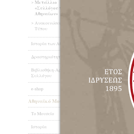
Μετάλλιο
Ανάμεσά τους ο Κ
«Συλλόγου των
Τόμσον, ο ηθοπο
Αθηναίων»
Χριστόφορος Νέζ
Μενεστρέλ, ο Πρόεδ
Ανακοινώσεις Δελτία
ο δικηγόρος και σ
Τύπου
Συλλόγου «Παρνασσ
Αθηναιογράφος Κώσ
Καργάκος, Ιωάννης 
Ιστορία των Αθηνών
Ο αποτελούμενος απ
Δραστηριότητες
ως εξής:
Βιβλιοθήκη-Αρχεία
Κανονισμός Τ
Συλλόγου
και όρων απο
e-shop
Αρθρον 1ον
: Καθι
Αθηναϊκό Μουσείο
Αθηνάν ορθίαν λογχ
επί της ετέρας όψε
Το Μουσείο
επί του οποίου α
ημερομηνία απονομ
Ιστορία