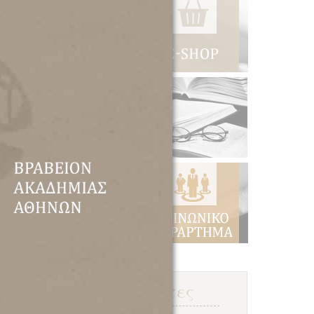
ς
ς
λ
,
ύ
ο
ς
ι
ν
ι
ν
η
Δραστηριότητες