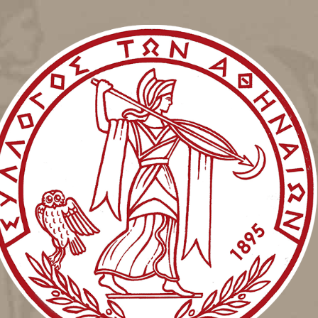
αθηγητής της Αμερικανικής Σχολής Κλασικών Σπουδών Όμηρο
ιός και απόγονος του πρώτου Φρούραρχου της Ακρόπολη
ερ και ο απόγονός του Ναπολέων Νέζερ, ο μουσουργός Πω
ρος του Φιλολογικού Συλλόγου «Παρνασσός» Ιπποκράτης Καραβίας
υγγραφέας Ιωάννης Μελετόπουλος, ο Πρόεδρος του Φιλολογικο
ός», η ηθοποιός Άννα Συνοδινού, η χορογράφος Μαρία Χορς, 
τας Δημητριάδης, ο Νικόλαος Δοντάς, οι συγγραφείς Σαράντο
Καιροφύλλας, Κώστας Χατζιώτης κ.ά.
ό τέσσερα άρθρα Κανονισμός, ο οποίος ισχύει μέχρι σήμερα έχε
ύπου Μεταλλίου του Συλλόγου των Αθηναίων
νομής τούτου
1
ερούται μετάλλιον του Συλλόγου φέρον επί της μιάς όψεως τη
ίζουσαν την ημισέληνον και γύρωθεν τον τίτλον του Συλλόγου κα
ως εις το αριστερόν τμήμα κλάδον ελαίας πλαισιούσης κενόν χώρο
ναγράφεται το όνομα εις όν απονέμεται υποκάτω δε τούτου 
ής.