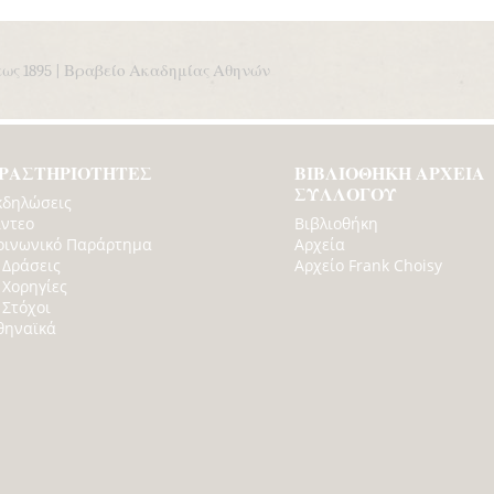
εως 1895 | Βραβείο Ακαδημίας Αθηνών
ΡΑΣΤΗΡΙΟΤΗΤΕΣ
ΒΙΒΛΙΟΘΗΚΗ ΑΡΧΕΙΑ
ΣΥΛΛΟΓΟΥ
κδηλώσεις
ίντεο
Βιβλιοθήκη
οινωνικό Παράρτημα
Αρχεία
Δράσεις
Αρχείο Frank Choisy
Χορηγίες
Στόχοι
θηναϊκά