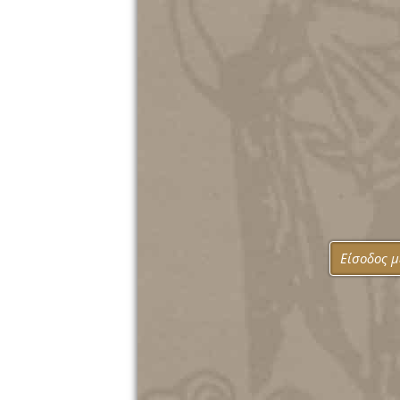
Είσοδος 