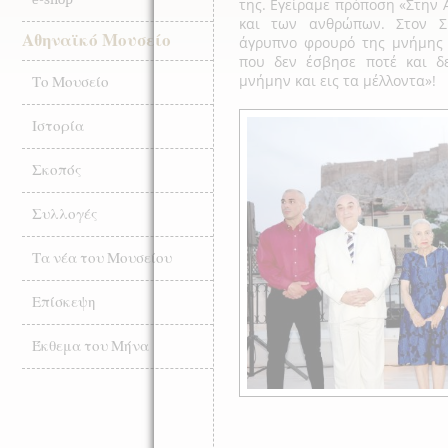
της. Εγείραμε πρόποση «Στην 
και των ανθρώπων. Στον Σ
Αθηναϊκό Μουσείο
άγρυπνο φρουρό της μνήμης 
που δεν έσβησε ποτέ και δε
μνήμην και εις τα μέλλοντα»!
Το Μουσείο
Ιστορία
Σκοπός
Συλλογές
Τα νέα του Μουσείου
Επίσκεψη
Έκθεμα του Μήνα