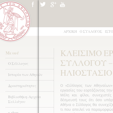
ΑΡΧΙΚΗ
Ο ΣΥΛΛΟΓΟΣ
ΙΣΤ
ΚΛΕΙΣΙΜΟ Ε
Μενού
ΣΥΛΛΟΓΟΥ –
Ο Σύλλογος
ΗΛΙΟΣΤΑΣΙΟ
Ιστορία των Αθηνών
Ο «Σύλλογος των Αθηναίων» 
Δραστηριότητες
εργασίες του εορτάζοντας την
Μέλη και φίλοι, συνεχιστές
Βιβλιοθήκη-Αρχεία
δέσμευσή τους ότι όσο υπάρ
Συλλόγου
Αθήνα ο Σύλλογος θα συνεχίζε
τι που απειλεί να παραμορφώ
e-shop