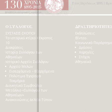
Έτος Ιδρύσεως 1895 | Β
Ο ΣΥΛΛΟΓΟΣ
ΔΡΑΣΤΗΡΙΟΤΗΤΕ
ΣΥΣΤΑΣΙΣ-ΣΚΟΠΟΙ
Εκδηλώσεις
Το ιστορικό κτίριο Κέκροπος
Βίντεο
10
Κοινωνικό Παράρτημ
Διακρίσεις
Δράσεις
Ιστορία Συλλόγου των
Χορηγίες
Αθηναίων
Στόχοι
Ιστορικό Αρχείο Συλλόγου
Αθηναϊκά
Αρχείο Μελών
Εισερχόμενα – Εξερχόμενα
Πολύτιμα Έγγραφα
Τεκμήρια
Διοικητικό Συμβούλιο
Μετάλλιο «Συλλόγου των
Αθηναίων»
Ανακοινώσεις Δελτία Τύπου