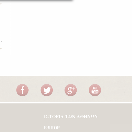
ΙΣΤΟΡΙΑ ΤΩΝ ΑΘΗΝΩΝ
E-SHOP