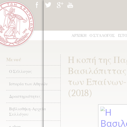
ΑΡΧΙΚΗ
Ο ΣΥΛΛΟΓΟΣ
ΙΣΤ
Η κοπή της Π
Μενού
Βασιλόπιττας
Ο Σύλλογος
των Επαίνων-
Ιστορία των Αθηνών
(2018)
Δραστηριότητες
Βιβλιοθήκη-Αρχεία
Συλλόγου
e-shop