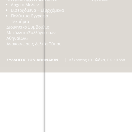
Αρχείο Μελών
Εισερχόμενα – Εξερχόμενα
Πολύτιμα Έγγραφα
Τεκμήρια
Διοικητικό Συμβούλιο
Μετάλλιο «Συλλόγου των
Αθηναίων»
Ανακοινώσεις Δελτία Τύπου
ΣΥΛΛΟΓΟΣ ΤΩΝ ΑΘΗΝΑΙΩΝ
Κέκροπος 10, Πλάκα, Τ.Κ. 10 558