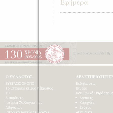
Εφήμερα
Έτος Ιδρύσεως 1895 | Β
Ο ΣΥΛΛΟΓΟΣ
ΔΡΑΣΤΗΡΙΟΤΗΤΕ
ΣΥΣΤΑΣΙΣ-ΣΚΟΠΟΙ
Εκδηλώσεις
Το ιστορικό κτίριο Κέκροπος
Βίντεο
10
Κοινωνικό Παράρτημ
Διακρίσεις
Δράσεις
Ιστορία Συλλόγου των
Χορηγίες
Αθηναίων
Στόχοι
Ιστορικό Αρχείο Συλλόγου
Αθηναϊκά