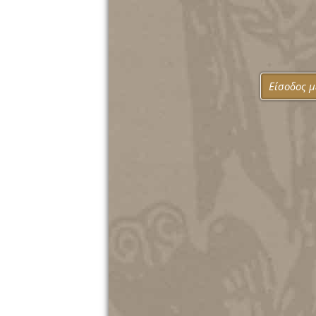
Είσοδος 