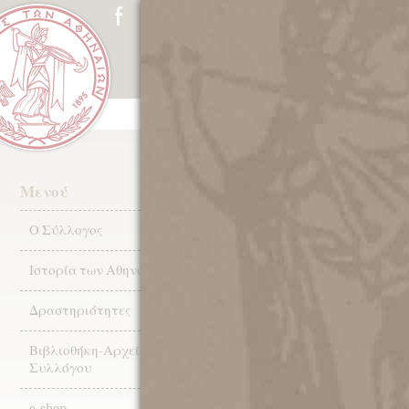
ΑΡΧΙΚΗ
Ο ΣΥΛΛΟΓΟΣ
ΙΣΤ
ΤΡΙΤΗ 12 ΔΕ
Μενού
Ομιλία του Κ
Ο Σύλλογος
Φυσικής Διαστ
Ιστορία των Αθηνών
Ξενοφώντα Μ
Δραστηριότητες
Βιβλιοθήκη-Αρχεία
Συλλόγου
e-shop