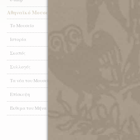
Αθηναϊκό Μουσείο
Το Μουσείο
Ιστορία
Σκοπός
Συλλογές
To
Τμήμα AHEPA-HJ – 40 Ψ
Τα νέα του Μουσείου
Αθηναίων»
, σας προσκαλού
Φυσικής Δ
Επίσκεψη
του Τομέα Αστροφυσικής, Ασ
Έκθεμα του Μήνα
Εθνικού & Καποδιστριακο
Ξενοφώντα 
«Ο Μηχανισμός των Αντικυθήρ
Φιλοσ