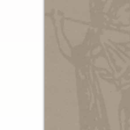
που θα πραγματοποιηθεί την
ώρα 7:
στον
«Σύλλογο των Αθηναί
Αθή
Θα ακολουθήσει συζήτηση 
Τα Νέα του Μουσ
25.05.202
ΤΟ ΚΕΝ
ΕΙΡΗΝΗ
ΜΟΥΣΕΙ