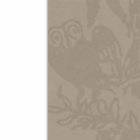
20.05.202
Διεθνής
Σύλλογο
27.10.202
Ματιές σ
Αρχείο 
23.10.202
ΑΦΙΕΡΩ
ΑΘΗΝΑΪ
07.10.202
Ματιές 
ΜΑΚΗ Π