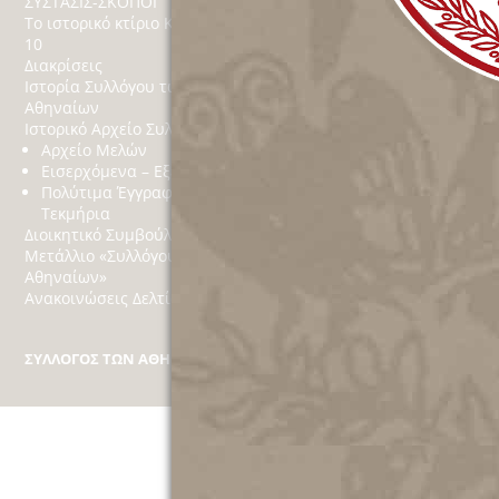
ΣΥΣΤΑΣΙΣ-ΣΚΟΠΟΙ
Εκδηλώσεις
Το ιστορικό κτίριο Κέκροπος
Βίντεο
10
Κοινωνικό Παράρτημ
Διακρίσεις
Δράσεις
Ιστορία Συλλόγου των
Χορηγίες
Αθηναίων
Στόχοι
Ιστορικό Αρχείο Συλλόγου
Αθηναϊκά
Αρχείο Μελών
Εισερχόμενα – Εξερχόμενα
Πολύτιμα Έγγραφα
Τεκμήρια
Διοικητικό Συμβούλιο
Μετάλλιο «Συλλόγου των
Αθηναίων»
Ανακοινώσεις Δελτία Τύπου
ΣΥΛΛΟΓΟΣ ΤΩΝ ΑΘΗΝΑΙΩΝ
Κέκροπος 10, Πλάκα, Τ.Κ. 10 558