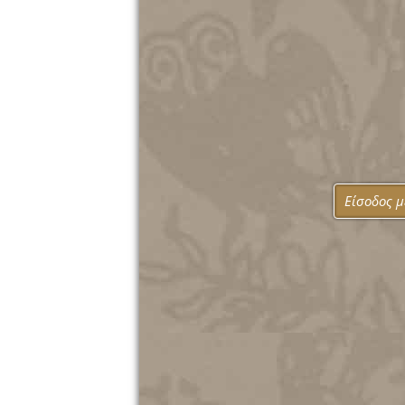
Είσοδος 