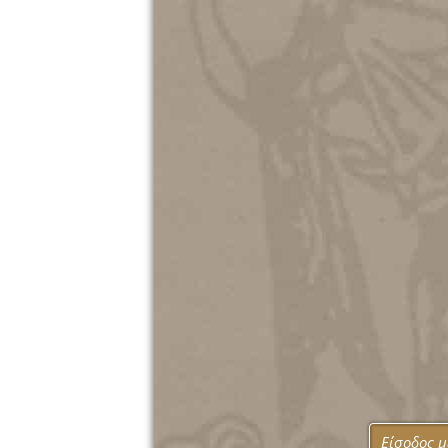
Είσοδος 