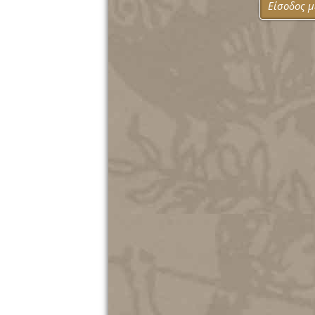
Είσοδος 