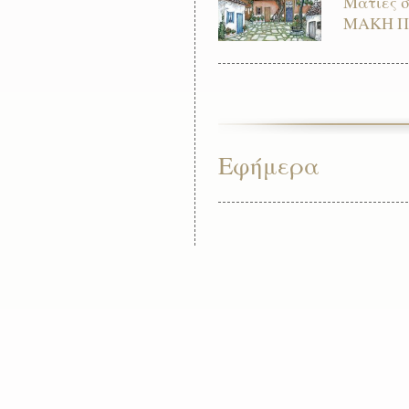
Ματιές 
ΜΑΚΗ Π
Εφήμερα