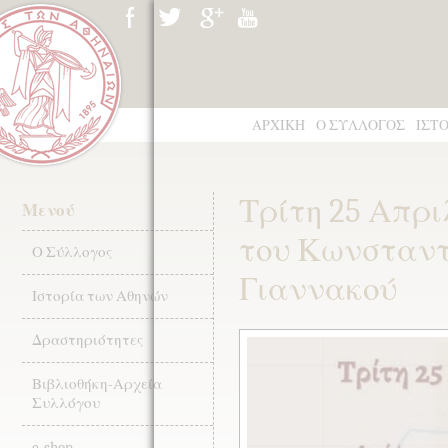
ΑΡΧΙΚΗ
Ο ΣΥΛΛΟΓΟΣ
ΙΣΤ
Τρίτη 25 Απρι
Μενού
του Κωνσταντ
Ο Σύλλογος
Γιαννακού
Ιστορία των Αθηνών
Δραστηριότητες
Βιβλιοθήκη-Αρχεία
Συλλόγου
e-shop