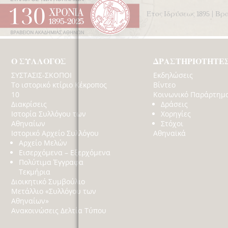
Έτος Ιδρύσεως 1895 | Β
Ο ΣΥΛΛΟΓΟΣ
ΔΡΑΣΤΗΡΙΟΤΗΤΕ
ΣΥΣΤΑΣΙΣ-ΣΚΟΠΟΙ
Εκδηλώσεις
Το ιστορικό κτίριο Κέκροπος
Βίντεο
10
Κοινωνικό Παράρτημ
Διακρίσεις
Δράσεις
Ιστορία Συλλόγου των
Χορηγίες
Αθηναίων
Στόχοι
Ιστορικό Αρχείο Συλλόγου
Αθηναϊκά
Αρχείο Μελών
Εισερχόμενα – Εξερχόμενα
Πολύτιμα Έγγραφα
Τεκμήρια
Διοικητικό Συμβούλιο
Μετάλλιο «Συλλόγου των
Αθηναίων»
Ανακοινώσεις Δελτία Τύπου