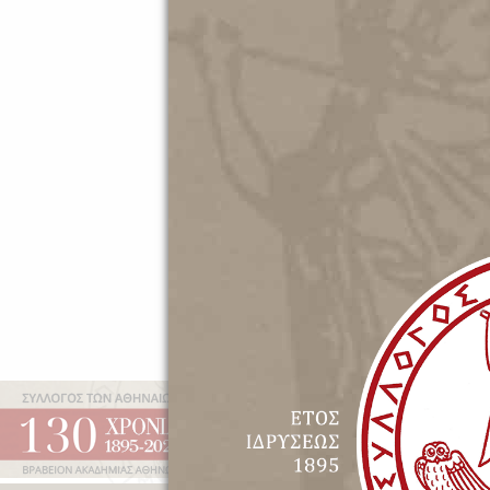
Ματιές 
ΜΑΚΗ Π
Εφήμερα
Έτος Ιδρύσεως 1895 | Β