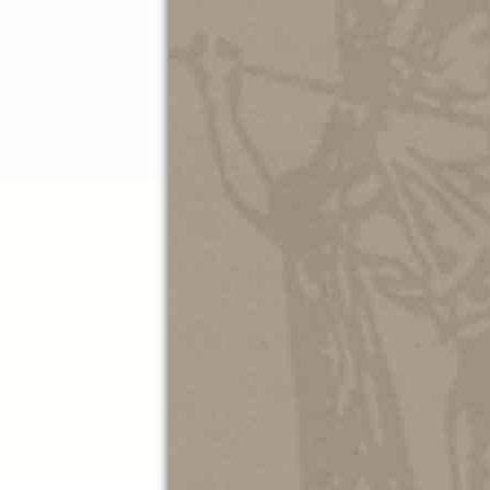
Η εκδήλωση μαγνητοσκοπημένη
Η εκδήλωση πραγματοποιείται 
Διερεύνησης Αρχαιοελληνικής 
(ΕΔΑΒυΤ) και του Συλλόγου τω
Τα Νέα του Μουσ
25.05.202
ΤΟ ΚΕΝ
ΕΙΡΗΝΗ