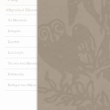
Εντευκτήριο
του Συλλόγου
Αθηναϊκό Μουσείο
των Αθηναίων,
η ομιλία της
αρχαιολόγου
Το Μουσείο
Μαρίας
Μιχαλάκη-
Ιστορία
Κόλλια, με
θέμα:
Σκοπός
«
Αρχαία Ρόδος:
Ιπποδάμειος
Συλλογές
πολεοδομικός
σχεδιασμός και νέες θεότητες
».
Τα νέα του Μουσείου
Ώρα έναρξης 18:30, με λήψη τ
Επίσκεψη
προστασίας από τον κορωνοϊό,
μάσκας και υπόδειξη για τήρ
Έκθεμα του Μήνα
ακροατών.
Τοποθεσία: Σύλλογος των Αθην
10558.
Η είσοδος είναι ελεύθερη για τ