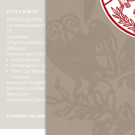
Ο ΣΥΛΛΟΓΟΣ
ΔΡΑΣΤΗΡΙΟΤΗΤΕ
ΣΥΣΤΑΣΙΣ-ΣΚΟΠΟΙ
Εκδηλώσεις
Το ιστορικό κτίριο Κέκροπος
Βίντεο
10
Κοινωνικό Παράρτημ
Διακρίσεις
Δράσεις
Ιστορία Συλλόγου των
Χορηγίες
Αθηναίων
Στόχοι
Ιστορικό Αρχείο Συλλόγου
Αθηναϊκά
Αρχείο Μελών
Εισερχόμενα – Εξερχόμενα
Πολύτιμα Έγγραφα
Τεκμήρια
Διοικητικό Συμβούλιο
Μετάλλιο «Συλλόγου των
Αθηναίων»
Ανακοινώσεις Δελτία Τύπου
ΣΥΛΛΟΓΟΣ ΤΩΝ ΑΘΗΝΑΙΩΝ
Κέκροπος 10, Πλάκα, Τ.Κ. 10 558