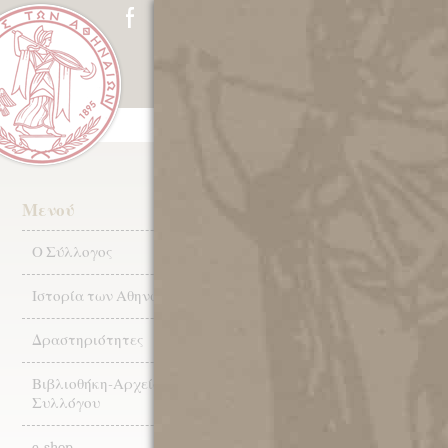
ΑΡΧΙΚΗ
Ο ΣΥΛΛΟΓΟΣ
ΙΣΤ
ΤΡΙΤΗ 14 ΜΑΡ
Μενού
ΟΜΙΛΙΑ ΤΗΣ
Ο Σύλλογος
ΑΡΧΑΙΟΛΟΓΟ
Ιστορία των Αθηνών
ΜΙΧΑΛΑΚΗ-
Δραστηριότητες
Την Τρίτη 14-3-
Βιβλιοθήκη-Αρχεία
2023 θα
Συλλόγου
παρουσιασθεί
στο
e-shop