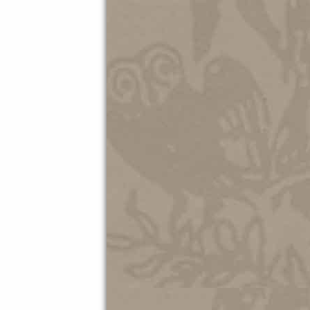
ΜΟΥΣΕΙ
20.05.202
Διεθνής
Σύλλογο
27.10.202
Ματιές σ
Αρχείο 
23.10.202
ΑΦΙΕΡΩ
ΑΘΗΝΑΪ
07.10.202