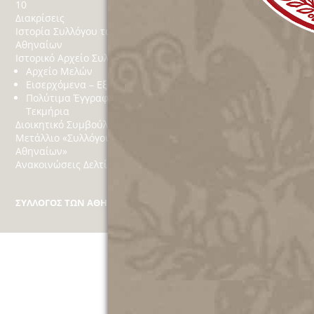
10
Κοινωνικό Παράρτημ
Διακρίσεις
Δράσεις
Ιστορία Συλλόγου των
Χορηγίες
Αθηναίων
Στόχοι
Ιστορικό Αρχείο Συλλόγου
Αθηναϊκά
Αρχείο Μελών
Εισερχόμενα – Εξερχόμενα
Πολύτιμα Έγγραφα
Τεκμήρια
Διοικητικό Συμβούλιο
Μετάλλιο «Συλλόγου των
Αθηναίων»
Ανακοινώσεις Δελτία Τύπου
ΣΥΛΛΟΓΟΣ ΤΩΝ ΑΘΗΝΑΙΩΝ
Κέκροπος 10, Πλάκα, Τ.Κ. 10 558