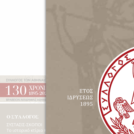
Έτος Ιδρύσεως 1895 | Β
Ο ΣΥΛΛΟΓΟΣ
ΔΡΑΣΤΗΡΙΟΤΗΤΕ
ΣΥΣΤΑΣΙΣ-ΣΚΟΠΟΙ
Εκδηλώσεις
Το ιστορικό κτίριο Κέκροπος
Βίντεο