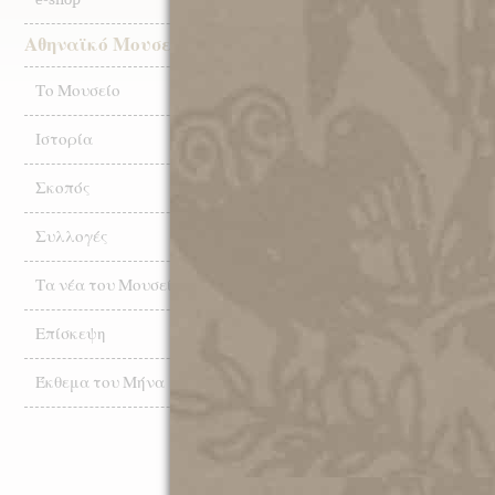
Αθηναϊκό Μουσείο
Το Μουσείο
Ιστορία
Σκοπός
Συλλογές
Τα νέα του Μουσείου
Ανθολόγιο γεγονότων,
αναμνήσεων και ειδήσεων από τα
Επίσκεψη
χρόνια της Κατοχής
Έκθεμα του Μήνα
Διαβάστε περισσότερα