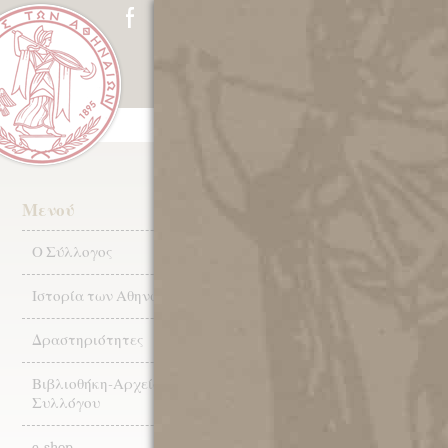
ΑΡΧΙΚΗ
Ο ΣΥΛΛΟΓΟΣ
ΙΣΤ
Μενού
Αρχική σελίδα
/ Χωρίς κατηγορία
Ο Σύλλογος
Χωρίς κατηγο
Ιστορία των Αθηνών
Προβολή όλων των 2 αποτελεσμά
Δραστηριότητες
Βιβλιοθήκη-Αρχεία
Συλλόγου
e-shop