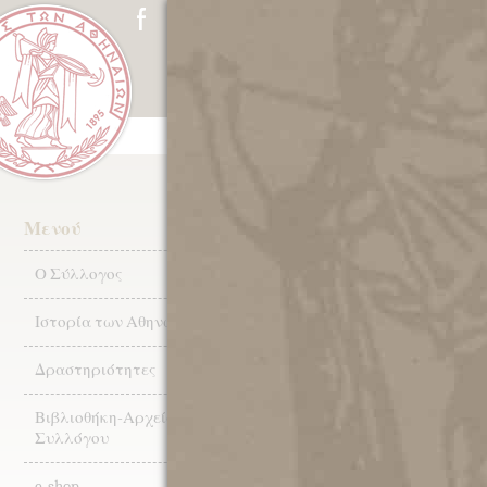
ΑΡΧΙΚΗ
Ο ΣΥΛΛΟΓΟΣ
ΙΣΤ
Επίσκεψη
Μενού
Ο Σύλλογος
Ημέρες και ώρ
Ιστορία των Αθηνών
Τρίτη (με ξενάγηση):
Πέμπτη (με ξενάγηση)
Δραστηριότητες
Βιβλιοθήκη-Αρχεία
Συλλόγου
Παρακαλούμε δηλώστε συμμετοχ
ημέρα πριν την επίσκεψή σας 
e-shop