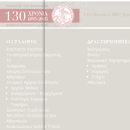
Έτος Ιδρύσεως 1895 | Β
Ο ΣΥΛΛΟΓΟΣ
ΔΡΑΣΤΗΡΙΟΤΗΤΕ
ΣΥΣΤΑΣΙΣ-ΣΚΟΠΟΙ
Εκδηλώσεις
Το ιστορικό κτίριο Κέκροπος
Βίντεο
10
Κοινωνικό Παράρτημα
Διακρίσεις
Δράσεις
Ιστορία Συλλόγου των
Χορηγίες
Αθηναίων
Στόχοι
Ιστορικό Αρχείο Συλλόγου
Αθηναϊκά
Αρχείο Μελών
Εισερχόμενα – Εξερχόμενα
Πολύτιμα Έγγραφα
Τεκμήρια
Διοικητικό Συμβούλιο
Μετάλλιο «Συλλόγου των
Αθηναίων»
Ανακοινώσεις Δελτία Τύπου