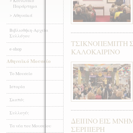
Κοινωνικό
Παράρτημα
Αθηναϊκά
Βιβλιοθήκη-Αρχεία
Συλλόγου
ΤΣΙΚΝΟΠΕΜΠΤΗ 
e-shop
ΚΑΛΟΚΑΙΡΙΝΟ
Αθηναϊκό Μουσείο
Το Μουσείο
Ιστορία
Σκοπός
Συλλογές
ΔΕΙΠΝΟ ΕΙΣ ΜΝΗ
Τα νέα του Μουσείου
ΣΕΡΠΙΕΡΗ