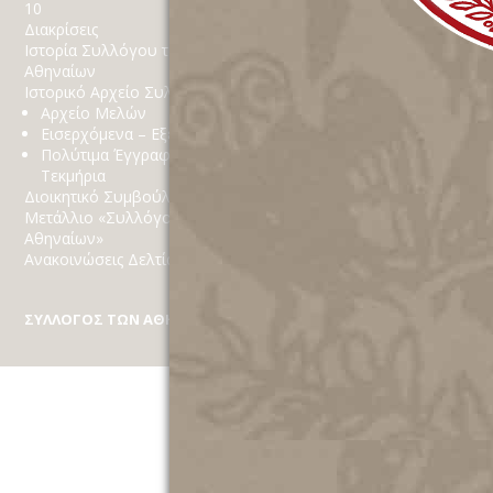
10
Κοινωνικό Παράρτημα
Διακρίσεις
Δράσεις
Ιστορία Συλλόγου των
Χορηγίες
Αθηναίων
Στόχοι
Ιστορικό Αρχείο Συλλόγου
Αθηναϊκά
Αρχείο Μελών
Εισερχόμενα – Εξερχόμενα
Πολύτιμα Έγγραφα
Τεκμήρια
Διοικητικό Συμβούλιο
Μετάλλιο «Συλλόγου των
Αθηναίων»
Ανακοινώσεις Δελτία Τύπου
ΣΥΛΛΟΓΟΣ ΤΩΝ ΑΘΗΝΑΙΩΝ
Κέκροπος 10, Πλάκα, Τ.Κ. 10 558