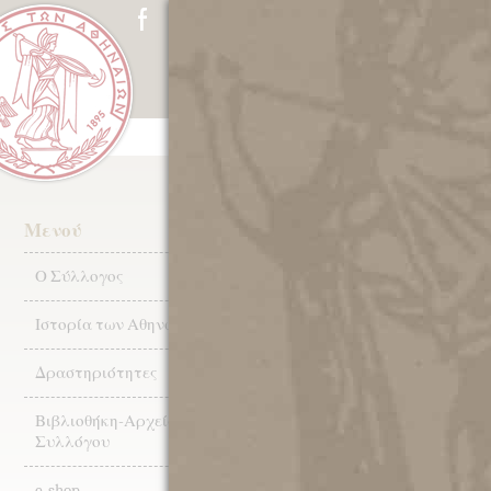
ΑΡΧΙΚΗ
Ο ΣΥΛΛΟΓΟΣ
ΙΣΤ
1954: Δημοψήφ
Μενού
Αθήνα.
Ο Σύλλογος
Ιστορία των Αθηνών
Δραστηριότητες
Τα Νέα του Μουσ
Βιβλιοθήκη-Αρχεία
Συλλόγου
25.05.202
e-shop