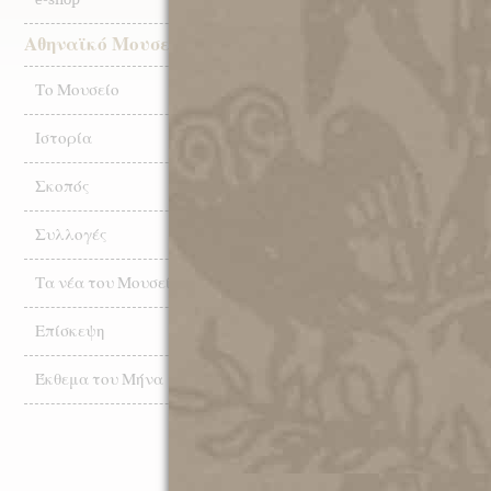
ΤΟ ΚΕΝ
ΕΙΡΗΝΗ
Αθηναϊκό Μουσείο
ΜΟΥΣΕΙ
Το Μουσείο
20.05.202
Διεθνής
Ιστορία
Σύλλογο
Σκοπός
Συλλογές
27.10.202
Ματιές σ
Τα νέα του Μουσείου
Αρχείο 
Επίσκεψη
23.10.202
Έκθεμα του Μήνα
ΑΦΙΕΡΩ
ΑΘΗΝΑΪ