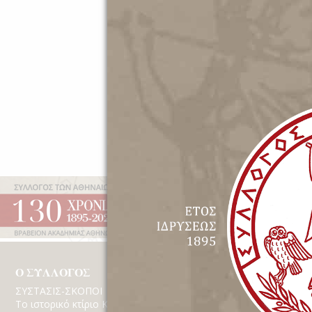
Έτος Ιδρύσεως 1895 | Β
Ο ΣΥΛΛΟΓΟΣ
ΔΡΑΣΤΗΡΙΟΤΗΤΕ
ΣΥΣΤΑΣΙΣ-ΣΚΟΠΟΙ
Εκδηλώσεις
Το ιστορικό κτίριο Κέκροπος
Βίντεο