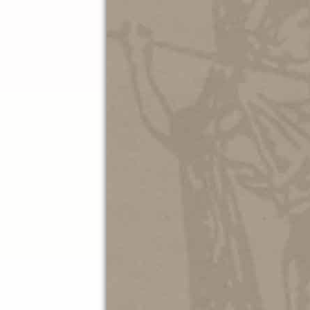
07.10.202
Ματιές 
ΜΑΚΗ Π
Εφήμερα