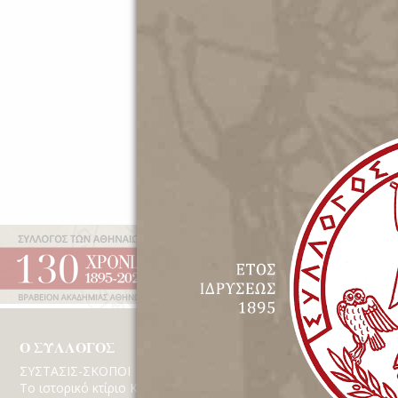
Έτος Ιδρύσεως 1895 | Β
Ο ΣΥΛΛΟΓΟΣ
ΔΡΑΣΤΗΡΙΟΤΗΤΕ
ΣΥΣΤΑΣΙΣ-ΣΚΟΠΟΙ
Εκδηλώσεις
Το ιστορικό κτίριο Κέκροπος
Βίντεο