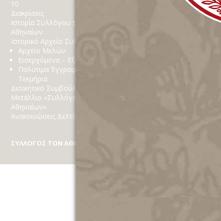
10
Κοινωνικό Παράρτημα
Διακρίσεις
Δράσεις
Ιστορία Συλλόγου των
Χορηγίες
Αθηναίων
Στόχοι
Ιστορικό Αρχείο Συλλόγου
Αθηναϊκά
Αρχείο Μελών
Εισερχόμενα – Εξερχόμενα
Πολύτιμα Έγγραφα
Τεκμήρια
Διοικητικό Συμβούλιο
Μετάλλιο «Συλλόγου των
Αθηναίων»
Ανακοινώσεις Δελτία Τύπου
ΣΥΛΛΟΓΟΣ ΤΩΝ ΑΘΗΝΑΙΩΝ
Κέκροπος 10, Πλάκα, Τ.Κ. 10 558