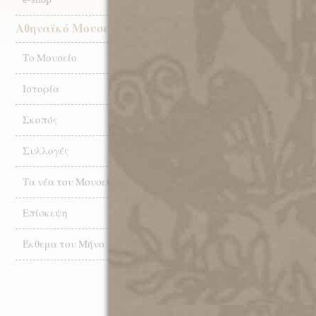
ΤΟ ΚΕΝ
ΕΙΡΗΝΗ
Αθηναϊκό Μουσείο
ΜΟΥΣΕΙ
Το Μουσείο
20.05.202
Διεθνής
Ιστορία
Σύλλογο
Σκοπός
Συλλογές
27.10.202
Ματιές σ
Τα νέα του Μουσείου
Αρχείο 
Επίσκεψη
23.10.202
Έκθεμα του Μήνα
ΑΦΙΕΡΩ
ΑΘΗΝΑΪ