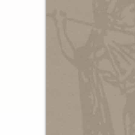
07.10.202
Ματιές 
ΜΑΚΗ Π
Εφήμερα