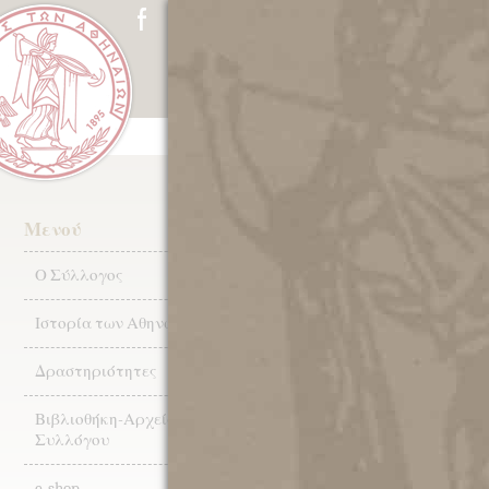
ΑΡΧΙΚΗ
Ο ΣΥΛΛΟΓΟΣ
ΙΣΤ
1971: Η οικογέ
Μενού
Γεωργαντή.
Ο Σύλλογος
Ιστορία των Αθηνών
Δραστηριότητες
Τα Νέα του Μουσ
Βιβλιοθήκη-Αρχεία
Συλλόγου
25.05.202
e-shop