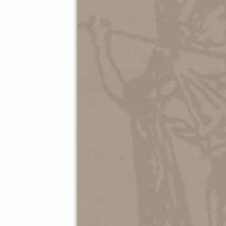
07.10.202
Ματιές 
ΜΑΚΗ Π
Εφήμερα