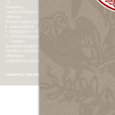
10
Κοινωνικό Παράρτημα
Διακρίσεις
Δράσεις
Ιστορία Συλλόγου των
Χορηγίες
Αθηναίων
Στόχοι
Ιστορικό Αρχείο Συλλόγου
Αθηναϊκά
Αρχείο Μελών
Εισερχόμενα – Εξερχόμενα
Πολύτιμα Έγγραφα
Τεκμήρια
Διοικητικό Συμβούλιο
Μετάλλιο «Συλλόγου των
Αθηναίων»
Ανακοινώσεις Δελτία Τύπου
ΣΥΛΛΟΓΟΣ ΤΩΝ ΑΘΗΝΑΙΩΝ
Κέκροπος 10, Πλάκα, Τ.Κ. 10 558