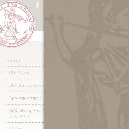
ΑΡΧΙΚΗ
Ο ΣΥΛΛΟΓΟΣ
ΙΣΤ
1976: Ιωάννης
Μενού
Μακρυγιάννης
Ο Σύλλογος
Ιστορία των Αθηνών
Δραστηριότητες
Τα Νέα του Μουσ
Βιβλιοθήκη-Αρχεία
Συλλόγου
25.05.202
e-shop