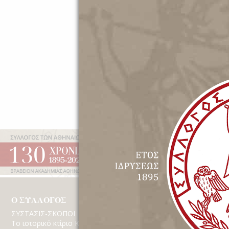
Έτος Ιδρύσεως 1895 | Β
Ο ΣΥΛΛΟΓΟΣ
ΔΡΑΣΤΗΡΙΟΤΗΤΕ
ΣΥΣΤΑΣΙΣ-ΣΚΟΠΟΙ
Εκδηλώσεις
Το ιστορικό κτίριο Κέκροπος
Βίντεο