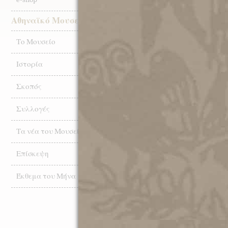
ΤΟ ΚΕΝ
ΕΙΡΗΝΗ
Αθηναϊκό Μουσείο
ΜΟΥΣΕΙ
Το Μουσείο
20.05.202
Διεθνής
Ιστορία
Σύλλογο
Σκοπός
Συλλογές
27.10.202
Ματιές σ
Τα νέα του Μουσείου
Αρχείο 
Επίσκεψη
23.10.202
Έκθεμα του Μήνα
ΑΦΙΕΡΩ
ΑΘΗΝΑΪ