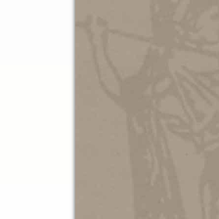
07.10.202
Ματιές 
ΜΑΚΗ Π
Εφήμερα