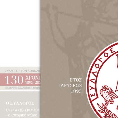
Έτος Ιδρύσεως 1895 | Β
Ο ΣΥΛΛΟΓΟΣ
ΔΡΑΣΤΗΡΙΟΤΗΤΕ
ΣΥΣΤΑΣΙΣ-ΣΚΟΠΟΙ
Εκδηλώσεις
Το ιστορικό κτίριο Κέκροπος
Βίντεο