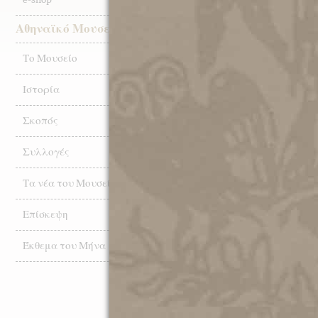
ΤΟ ΚΕΝ
ΕΙΡΗΝΗ
Αθηναϊκό Μουσείο
ΜΟΥΣΕΙ
Το Μουσείο
20.05.202
Διεθνής
Ιστορία
Σύλλογο
Σκοπός
Συλλογές
27.10.202
Ματιές σ
Τα νέα του Μουσείου
Αρχείο 
Επίσκεψη
23.10.202
Έκθεμα του Μήνα
ΑΦΙΕΡΩ
ΑΘΗΝΑΪ