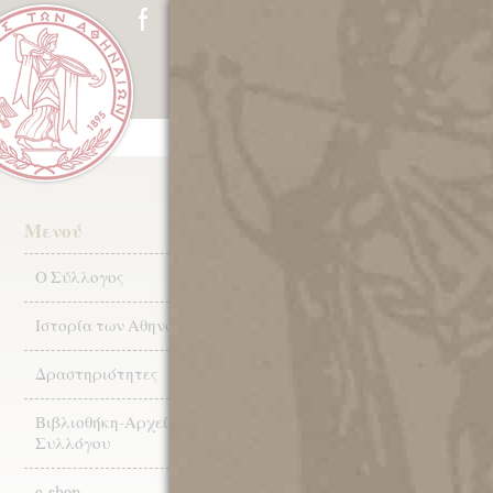
ΑΡΧΙΚΗ
Ο ΣΥΛΛΟΓΟΣ
ΙΣΤ
2006: Νικόλα
Μενού
Δοντάς.
Ο Σύλλογος
Ιστορία των Αθηνών
Δραστηριότητες
Τα Νέα του Μουσ
Βιβλιοθήκη-Αρχεία
Συλλόγου
25.05.202
e-shop