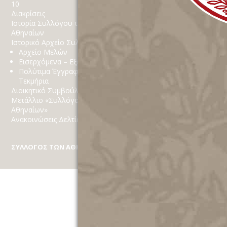
10
Κοινωνικό Παράρτημα
Διακρίσεις
Δράσεις
Ιστορία Συλλόγου των
Χορηγίες
Αθηναίων
Στόχοι
Ιστορικό Αρχείο Συλλόγου
Αθηναϊκά
Αρχείο Μελών
Εισερχόμενα – Εξερχόμενα
Πολύτιμα Έγγραφα
Τεκμήρια
Διοικητικό Συμβούλιο
Μετάλλιο «Συλλόγου των
Αθηναίων»
Ανακοινώσεις Δελτία Τύπου
ΣΥΛΛΟΓΟΣ ΤΩΝ ΑΘΗΝΑΙΩΝ
Κέκροπος 10, Πλάκα, Τ.Κ. 10 558